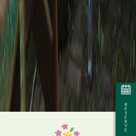
R
E
S
E
R
V
E