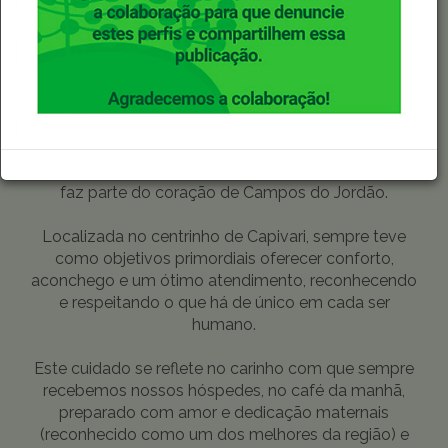
BEM-VINDO
A POUSADA DO CONDE
A Pousada do Conde foi fundada em 1994 e hoje
faz parte do coração de Campos do Jordão.
Localizada no centrinho de Capivari, sempre teve
como objetivos primordiais oferecer conforto,
aconchego e um ótimo atendimento, reconhecendo
e respeitando o que há de único em cada ser
humano.
Este cuidado se reflete no carinho com que sempre
recebemos nossos hóspedes, no café da manhã,
preparado com amor e dedicação maternais
(reconhecido como um dos melhores da região) e