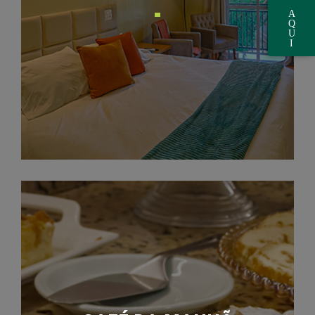
A
Q
U
I