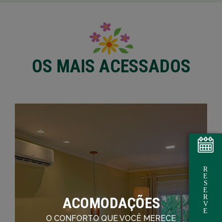
OS MAIS ACESSADOS
R
E
S
E
R
ACOMODAÇÕES
V
E
O CONFORTO QUE VOCÊ MERECE